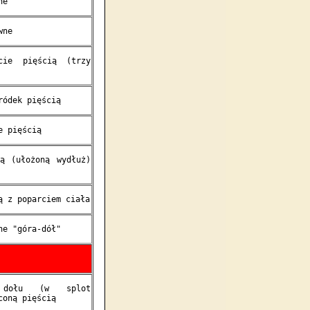
ne
wne
ęcie pięścią (trzy
ródek pięścią
e pięścią
ią (ułożoną wydłuż)
ą z poparciem ciała
ne "góra-dół"
 dołu (w splot
coną pięścią