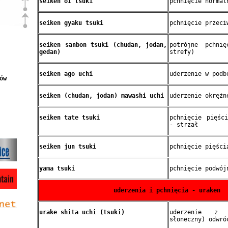
seiken oi tsuki
pchnięcie normal
seiken gyaku tsuki
pchnięcie przeci
seiken sanbon tsuki (chudan, jodan,
potrójne pchni
gedan)
strefy)
seiken ago uchi
uderzenie w podb
ów
seiken (chudan, jodan) mawashi uchi
uderzenie okrężn
seiken tate tsuki
pchnięcie pięśc
- strzał
seiken jun tsuki
pchnięcie pięści
yama tsuki
pchnięcie podwój
uderzenia i pchnięcia - uraken
urake shita uchi (tsuki)
uderzenie z
słoneczny) odwró