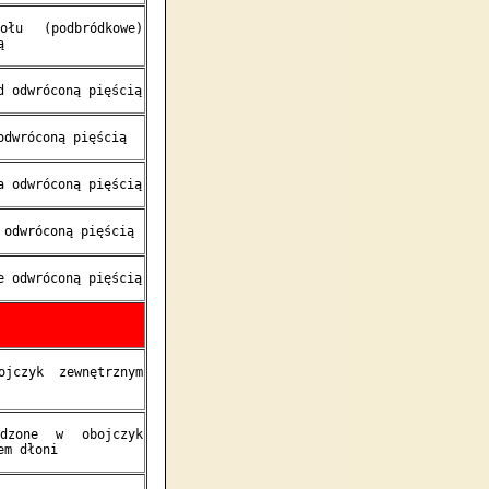
łu (podbródkowe)
ą
d odwróconą pięścią
odwróconą pięścią
a odwróconą pięścią
 odwróconą pięścią
e odwróconą pięścią
ojczyk zewnętrznym
adzone w obojczyk
em dłoni