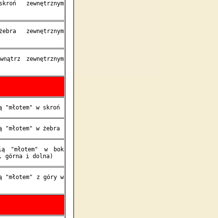
kroń zewnętrznym
ebra zewnętrznym
wnątrz zewnętrznym
ą "młotem" w skroń
ą "młotem" w żebra
cią "młotem" w bok
, górna i dolna)
ą "młotem" z góry w