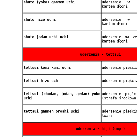
shuto (yoko) ganmen uchi
uderzenie w s
kantem dłoni
shuto hizo uchi
uderzenie w ż
kantem dłoni
shuto jodan uchi uchi
uderzenie na ze
kantem dłoni
uderzenia - tettsui
tettsui komi kami uchi
uderzenie pięści
tettsui hizo uchi
uderzenie pięści
tettsui (chudan, jodan, gedan) yoko
uderzenie pięś
uchi
(strefa środkowa
tettsui ganmen oroshi uchi
uderzenie pięści
twarz
uderzenia - hiji (empi)