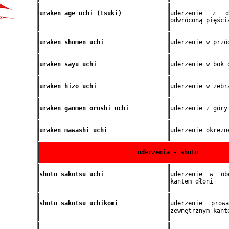
uraken age uchi (tsuki)
uderzenie z do
odwróconą pięści
uraken shomen uchi
uderzenie w przó
uraken sayu uchi
uderzenie w bok 
uraken hizo uchi
uderzenie w żebr
uraken ganmen oroshi uchi
uderzenie z góry
uraken mawashi uchi
uderzenie okrężn
uderzenia - shuto
shuto sakotsu uchi
uderzenie w ob
kantem dłoni
shuto sakotsu uchikomi
uderzenie prow
zewnętrznym kant