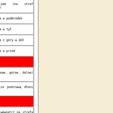
kciem (na stref
)
m w podbródek
m w tył
m z góry w dół
m w przód
kowe, górne, dolne)
cie podstawą dłoni
 wewnątrz na strefą