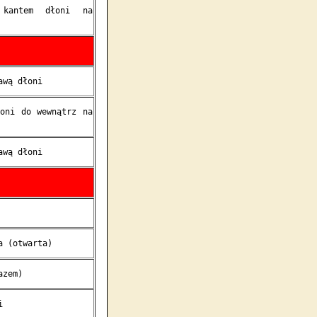
 kantem dłoni na
awą dłoni
łoni do wewnątrz na
awą dłoni
a (otwarta)
azem)
i