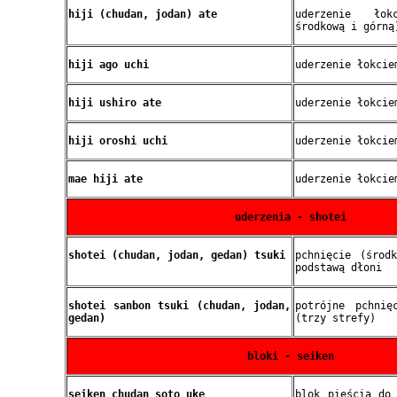
hiji (chudan, jodan) ate
uderzenie ło
środkową i górną
hiji ago uchi
uderzenie łokcie
hiji ushiro ate
uderzenie łokcie
hiji oroshi uchi
uderzenie łokcie
mae hiji ate
uderzenie łokcie
uderzenia - shotei
shotei (chudan, jodan, gedan) tsuki
pchnięcie (środ
podstawą dłoni
shotei sanbon tsuki (chudan, jodan,
potrójne pchnię
gedan)
(trzy strefy)
bloki - seiken
seiken chudan soto uke
blok pięścią do