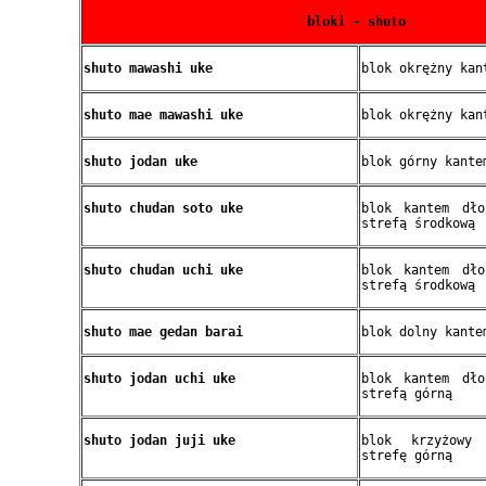
bloki - shuto
shuto mawashi uke
blok okrężny kan
shuto mae mawashi uke
blok okrężny kan
shuto jodan uke
blok górny kante
shuto chudan soto uke
blok kantem dł
strefą środkową
shuto chudan uchi uke
blok kantem dł
strefą środkową
shuto mae gedan barai
blok dolny kante
shuto jodan uchi uke
blok kantem dł
strefą górną
shuto jodan juji uke
blok krzyżowy
strefę górną