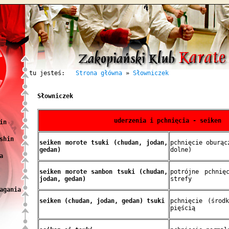
tu jesteś:
Strona główna
»
Słowniczek
Słowniczek
uderzenia i pchnięcia - seiken
in
shin
seiken morote tsuki (chudan, jodan,
pchnięcie oburąc
gedan)
dolne)
a
seiken morote sanbon tsuki (chudan,
potrójne pchnię
jodan, gedan)
strefy
agania
seiken (chudan, jodan, gedan) tsuki
pchnięcie (środ
pięścią