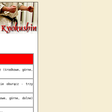
z (środkowe, górne,
cie oburącz - trzy
kowe, górne, dolne)