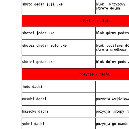
shuto gedan juji uke
blok krzyżowy
strefę dolną
bloki - shotei
shotei jodan uke
blok górny podst
shotei chudan soto uke
blok podstawą d
strefą środkową
shotei gedan uke
blok dolny podst
pozycje - dachi
fudo dachi
musubi dachi
pozycja wyjściow
haisoku dachi
pozycja (stopy r
yohei dachi
pozycja gotowośc