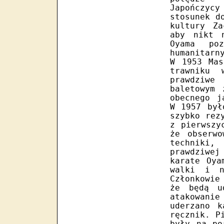
Japończycy
stosunek d
kultury Za
aby nikt 
Oyama po
humanitarn
W 1953 Mas
trawniku
prawdziwe
baletowym 
obecnego j
W 1957 był
szybko rez
z pierwszy
że obserwo
techniki,
prawdziwe
karate Oya
walki i n
Członkowie
że będą u
atakowani
uderzano k
ręcznik. P