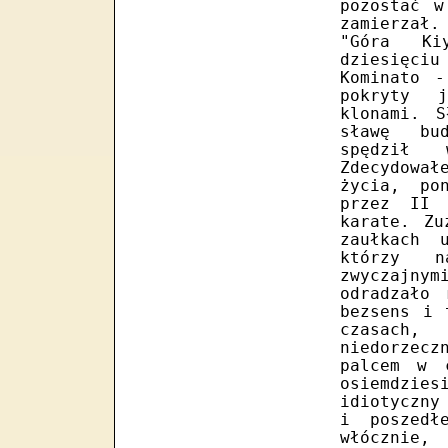
pozostać w
zamierzał.
"Góra Ki
dziesięciu
Kominato 
pokryty 
klonami. S
sławę bud
spędził 
Zdecydowa
życia, po
przez II 
karate. Zu
zaułkach 
którzy n
zwyczajny
odradzało
bezsens i 
czasach
niedorzecz
palcem w 
osiemdzie
idiotyczny
i poszedł
włócznie,