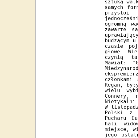
sztuką wal
samych for
przystoi
jednocześ
ogromną wa
zawarte s
uprawiając
budzącym u
czasie po
głowę. Wie
czynią ta
Mawiał: "
Miedzynaro
ekspremie
członkami 
Regan, był
wielu wyb
Connery, 
Nietykalni
W listopad
Polski z 
Pucharu E
hali wido
miejsce, w
jego ostat