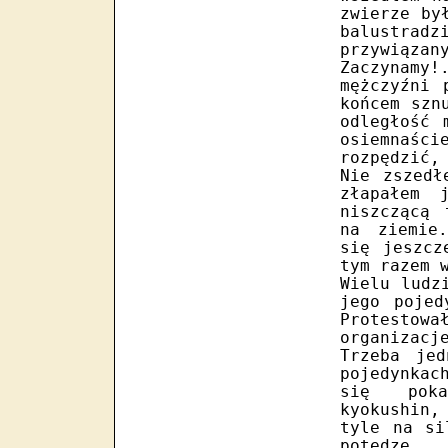
zwierze by
balustrad
przywiązan
Zaczynamy
mężczyźni 
końcem szn
odległość 
osiemnaś
rozpędzić,
Nie zszedł
złapałem 
niszczącą 
na ziemie
się jeszcz
tym razem 
Wielu ludz
jego pojed
Protesto
organizac
Trzeba jed
pojedynkac
się pok
kyokushin,
tyle na si
potędze 