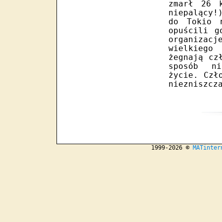
zmarł 26 
niepalący!
do Tokio 
opuścili g
organizac
wielkiego
żegnają cz
sposób ni
życie. Czł
niezniszcz
1999-2026 ©
MATinter