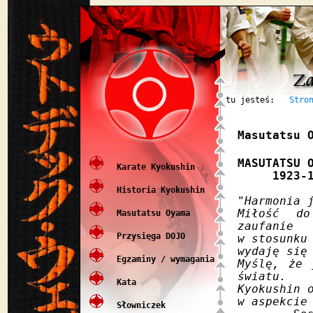
tu jesteś:
Stro
Masutatsu 
MASUTATSU 
Karate Kyokushin
1923-1
Historia Kyokushin
"Harmonia 
Miłość do
Masutatsu Oyama
zaufanie
Przysięga DOJO
w stosunku
wydaję się
Egzaminy / wymagania
Myślę, że 
światu.
Kata
Kyokushin 
w aspekcie
Słowniczek