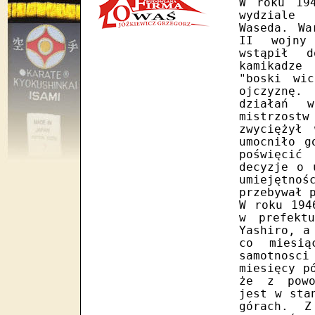
W roku 19
wydziale 
Waseda. Wa
II wojny 
wstąpił d
kamikadze
"boski wi
ojczyznę.
działań w
mistrzost
zwyciężył 
umocniło g
poświęcić
decyzje o 
umiejętno
przebywał 
W roku 194
w prefekt
Yashiro, a
co miesią
samotnosci
miesięcy p
że z powo
jest w sta
górach. 