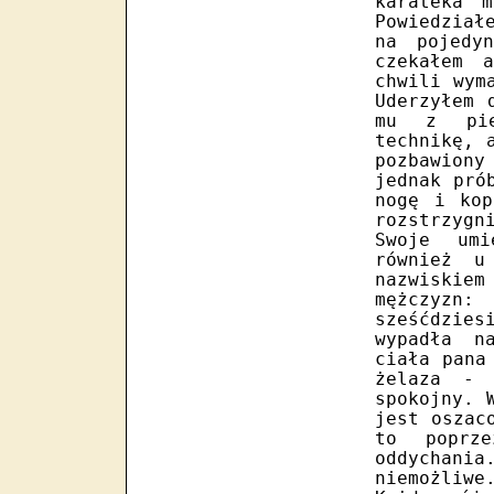
karateka 
Powiedział
na pojedy
czekałem 
chwili wym
Uderzyłem 
mu z pię
technikę, 
pozbawion
jednak pró
nogę i kop
rozstrzygn
Swoje umi
również u
nazwiskiem
mężczyzn:
sześćdzies
wypadła n
ciała pana
żelaza - 
spokojny. 
jest oszac
to poprz
oddychan
niemożliwe