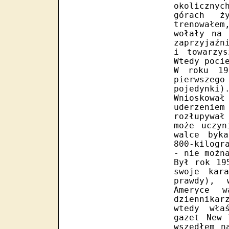
okoliczny
górach ż
trenowałem
wołały na 
zaprzyjaźn
i towarzys
Wtedy poci
W roku 19
pierwszeg
pojedynk
Wnioskował
uderzenie
rozłupywał
może uczyn
walce byk
800-kilogr
- nie możn
Był rok 19
swoje kar
prawdy), 
Ameryce 
dziennikar
wtedy wła
gazet New 
wszedłem n