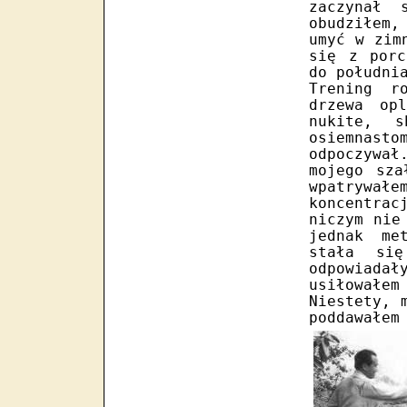
zaczynał 
obudziłem,
umyć w zim
się z porc
do południ
Trening r
drzewa op
nukite, 
osiemnast
odpoczywa
mojego sza
wpatrywał
koncentrac
niczym nie
jednak me
stała się
odpowiadał
usiłowałe
Niestety, 
poddawałe