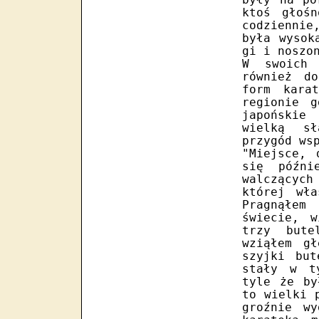
były na po
ktoś głoś
codzienni
była wysok
gi i noszo
W swoich 
również d
form kara
regionie g
japońskie
wielką sł
przygód ws
"Miejsce, 
się późni
walczących
której wła
Pragnąłem
świecie, 
trzy bute
wziąłem g
szyjki but
stały w t
tyle że by
to wielki 
groźnie w