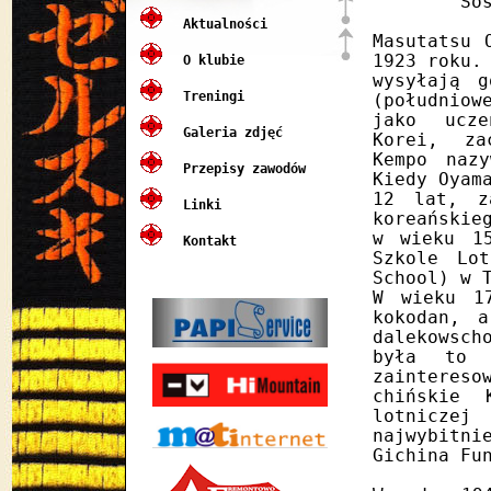
Sosai M
Aktualności
Masutatsu 
1923 roku.
O klubie
wysyłają 
Treningi
(południo
jako ucze
Galeria zdjęć
Korei, za
Kempo nazy
Przepisy zawodów
Kiedy Oyam
12 lat, z
Linki
koreańskie
w wieku 1
Kontakt
Szkole Lot
School) w 
W wieku 1
kokodan, 
dalekowsch
była to 
zainteres
chińskie 
lotnicze
najwybitn
Gichina Fu