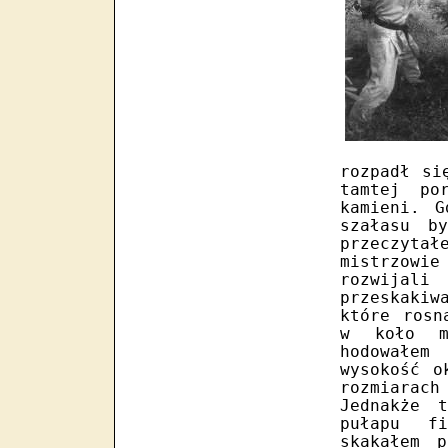
rozpadł si
tamtej po
kamieni. G
szałasu b
przeczyta
mistrzowie
rozwijali
przeskaki
które rosn
w koło m
hodowałem
wysokość o
rozmiarac
Jednakże 
pułapu f
skakałem 