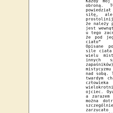
Każdy mój
obroną. 
powiedział
siłę, al
prostolini
że należy 
jest wewną
u tego zac
że pod je
ciało”
Opisane p
sile ciała
wielu mis
innych s
zapaśników
mistycyzmu
nad sobą. 
twardym ch
człowiek
wielokrot
ojciec. Oy
a zarazem 
można dot
szczególni
zarzucało